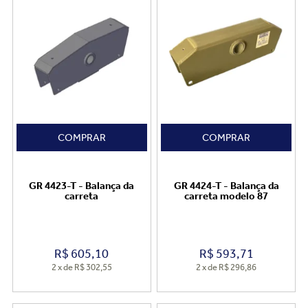
COMPRAR
COMPRAR
GR 4423-T - Balança da
GR 4424-T - Balança da
carreta
carreta modelo 87
R$
605,10
R$
593,71
2
x
de
R$ 302,55
2
x
de
R$ 296,86