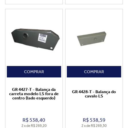
COMPRAR
COMPRAR
GR 4427-T - Balança da
GR 4428-T - Balança do
carreta modelo LS fora de
cavalo LS
centro (lado esquerdo)
R$
538,40
R$
538,59
2
x
de
R$ 269,20
2
x
de
R$ 269,30