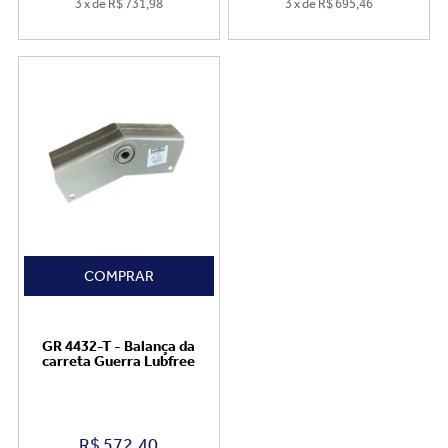
3
x
de
R$ 731,98
3
x
de
R$ 695,46
COMPRAR
GR 4432-T - Balança da
carreta Guerra Lubfree
R$
572,40