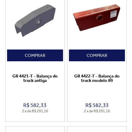
COMPRAR
COMPRAR
GR 4421-T - Balança do
GR 4422-T - Balança do
truck antiga
truck modelo 89
R$
582,33
R$
582,33
2
x
de
R$ 291,16
2
x
de
R$ 291,16