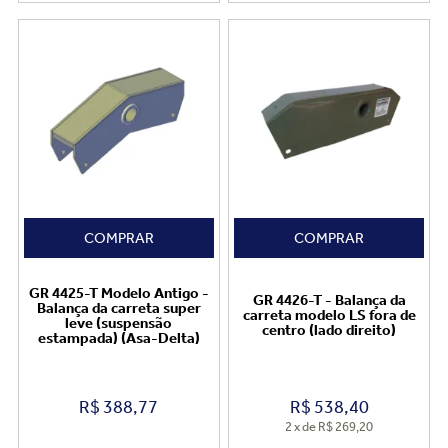
COMPRAR
COMPRAR
GR 4425-T Modelo Antigo -
GR 4426-T - Balança da
Balança da carreta super
carreta modelo LS fora de
leve (suspensão
centro (lado direito)
estampada) (Asa-Delta)
R$
388,77
R$
538,40
2
x
de
R$ 269,20