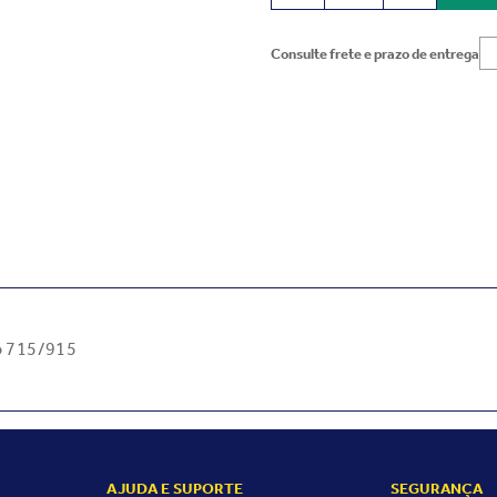
Consulte frete e prazo de entrega
lo 715/915
GINAL 9793200144
AJUDA E SUPORTE
SEGURANÇA