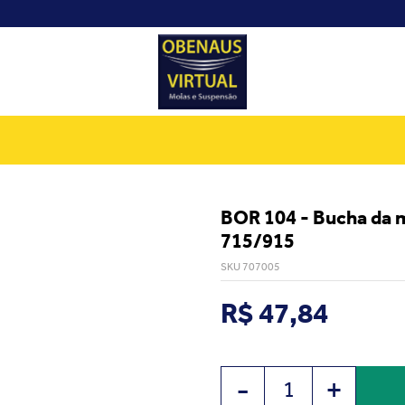
BOR 104 - Bucha da m
715/915
SKU 707005
R$ 47,84
-
+