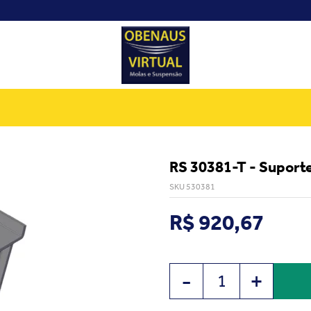
RS 30381-T - Suporte
SKU 530381
R$ 920,67
-
+